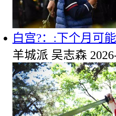
白宫?：:下个月可
羊城派
吴志森
2026