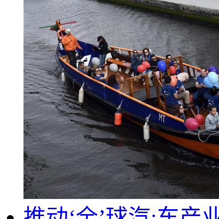
推动‘全’球汽;车