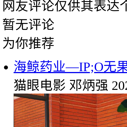
网友评论仅供其表达
暂无评论
为你推荐
海鲸药业—IP;O
猫眼电影
邓炳强
20