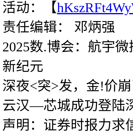
活动：【
hKszRFt4W
责任编辑： 邓炳强
2025数.博会：航
新纪元
深夜<突>发，金!价
云汉—芯城成功登陆
声明：证券时报力求