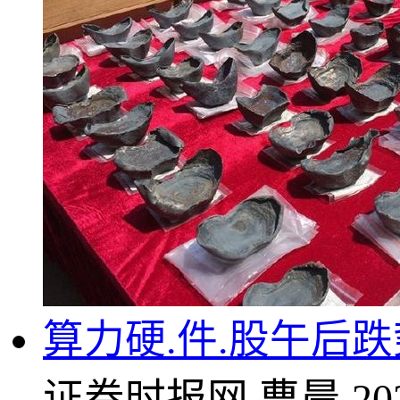
算力硬.件.股午后
证券时报网
曹晨
20