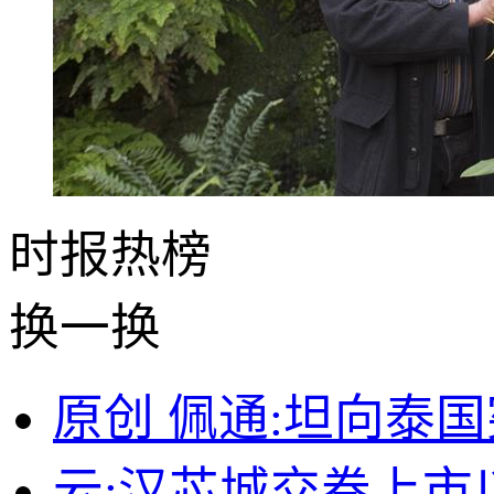
时报
热榜
换一换
原创 佩通:坦向泰
云;汉芯城交卷上市