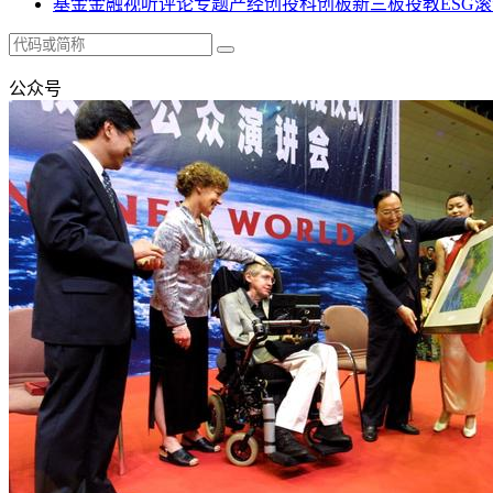
基金
金融
视听
评论
专题
产经
创投
科创板
新三板
投教
ESG
滚
公众号